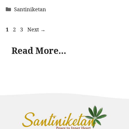
Categories
Santiniketan
Page
Page
Page
1
2
3
Next
→
Read More...